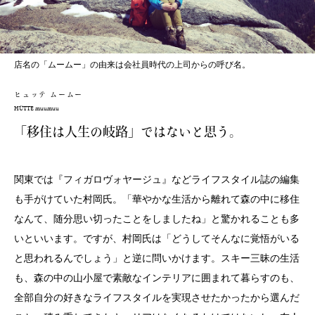
店名の「ムームー」の由来は会社員時代の上司からの呼び名。
ヒュッテ ムームー
HÜTTE muumuu
「移住は人生の岐路」ではないと思う。
関東では『フィガロヴォヤージュ』などライフスタイル誌の編集
も手がけていた村岡氏。「華やかな生活から離れて森の中に移住
なんて、随分思い切ったことをしましたね」と驚かれることも多
いといいます。ですが、村岡氏は「どうしてそんなに覚悟がいる
と思われるんでしょう」と逆に問いかけます。スキー三昧の生活
も、森の中の山小屋で素敵なインテリアに囲まれて暮らすのも、
全部自分の好きなライフスタイルを実現させたかったから選んだ