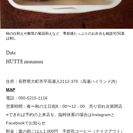
柿の白和えや舞茸の菊花和えなど、季節感たっぷりのお弁当も相談可(写真
は秋)。
Data
HÜTTE muumuu
住所：長野県大町市平高瀬入2112-370（高瀬ハイランド内）
MAP
電話：050-5215-1116
営業時間：春〜秋の土日祝8：00〜12：00 売り切れ次第閉店
※できれば予約の上来店を。臨時休業の場合はInstagramと
Facebookでお知らせ
料金：森の朝ごはん1,000円 手焙煎コーヒー（テイクアウト）