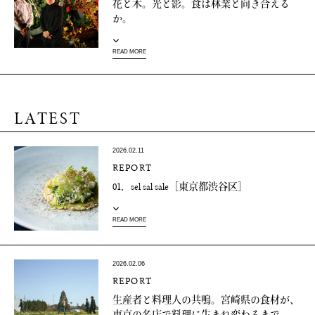
花と木。光と影。食は林業と向き合える
か。
READ MORE
LATEST
2026.02.11
REPORT
01．sel sal sale［東京都渋谷区］
READ MORE
2026.02.06
REPORT
生産者と料理人の共鳴。宮崎県の食材が、
東京の名店で料理に生まれ変わるまで。...