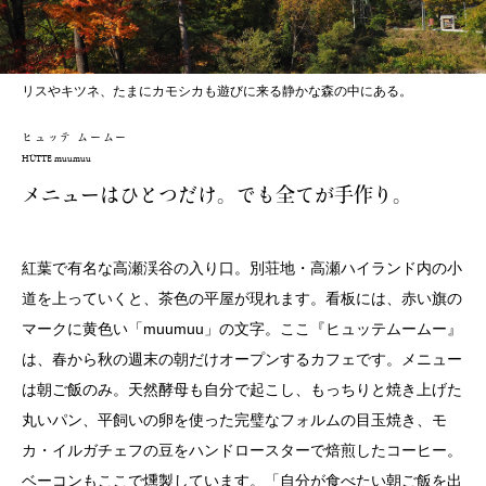
リスやキツネ、たまにカモシカも遊びに来る静かな森の中にある。
ヒュッテ ムームー
HÜTTE muumuu
メニューはひとつだけ。でも全てが手作り。
紅葉で有名な高瀬渓谷の入り口。別荘地・高瀬ハイランド内の小
道を上っていくと、茶色の平屋が現れます。看板には、赤い旗の
マークに黄色い「muumuu」の文字。ここ『ヒュッテムームー』
は、春から秋の週末の朝だけオープンするカフェです。メニュー
は朝ご飯のみ。天然酵母も自分で起こし、もっちりと焼き上げた
丸いパン、平飼いの卵を使った完璧なフォルムの目玉焼き、モ
カ・イルガチェフの豆をハンドロースターで焙煎したコーヒー。
ベーコンもここで燻製しています。「自分が食べたい朝ご飯を出