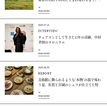
READ MORE
2025.07.14
INTERVIEW
チェアマンとして生きた12年の奇跡。中村
孝則のクロニクル
READ MORE
2025.06.25
REPORT
美術館に飾られるような“本物”の器で味わ
う宴。佐賀と宮城のシェフが仕立てた特...
READ MORE