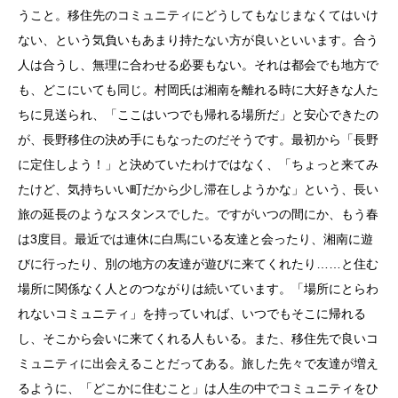
うこと。移住先のコミュニティにどうしてもなじまなくてはいけ
ない、という気負いもあまり持たない方が良いといいます。合う
人は合うし、無理に合わせる必要もない。それは都会でも地方で
も、どこにいても同じ。村岡氏は湘南を離れる時に大好きな人た
ちに見送られ、「ここはいつでも帰れる場所だ」と安心できたの
が、長野移住の決め手にもなったのだそうです。最初から「長野
に定住しよう！」と決めていたわけではなく、「ちょっと来てみ
たけど、気持ちいい町だから少し滞在しようかな」という、長い
旅の延長のようなスタンスでした。ですがいつの間にか、もう春
は3度目。最近では連休に白馬にいる友達と会ったり、湘南に遊
びに行ったり、別の地方の友達が遊びに来てくれたり……と住む
場所に関係なく人とのつながりは続いています。「場所にとらわ
れないコミュニティ」を持っていれば、いつでもそこに帰れる
し、そこから会いに来てくれる人もいる。また、移住先で良いコ
ミュニティに出会えることだってある。旅した先々で友達が増え
るように、「どこかに住むこと」は人生の中でコミュニティをひ