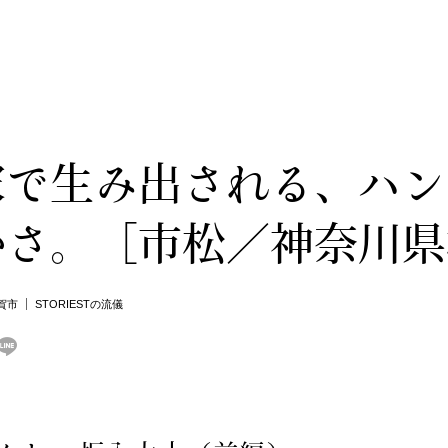
家で生み出される、ハン
かさ。［市松／神奈川県
賀市
STORIESTの流儀