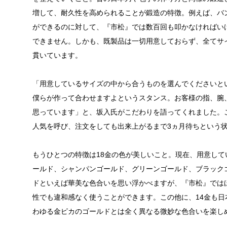
増して、耐久性を高められることが鍛造の特徴。例えば、バン
ができるのに対して、『市松』では数百回も叩かなければい
できません。しかも、既製品は一切用意しておらず、全てサ
貫いています。
「用意しているサイズの中から合うものを選んでくださいと
僕らが作って合わせますよというスタンス。お客様の指、腕
思っています」と、坂入氏がこだわりを語ってくれました。
人気を呼び、注文をしても出来上がるまで3ヵ月待ちという
もうひとつの特徴は18金の色が美しいこと。現在、用意して
ールド、シャンパンゴールド、グリーンゴールド、ブラック
ドといえば華美な色合いを思い浮かべますが、『市松』では
性でも違和感なく使うことができます。この他に、14金も
わゆる金ピカのゴールドとは全く異なる微妙な色合いを楽し