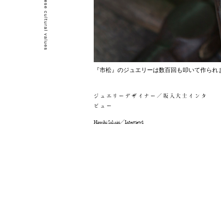
『市松』のジュエリーは数百回も叩いて作られ
ジュエリーデザイナー／坂入大士インタ
ビュー
Hiroshi Sakairi／Interview1