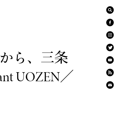
から、三条
t UOZEN／