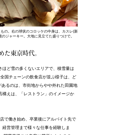
もの。右の球状のコロッケの中身は、カスレ(新
鹿のジャーキー。大地に見立てた盛りつけで。
めた東京時代。
さほど雪の多くないエリアで、積雪量は
や全国チェーンの飲食店が並ぶ様子は、ど
EN』があるのは、市街地からやや外れた田園地
店構えは、「レストラン」のイメージか
飲食店で働き始め、卒業後にアルバイト先で
画、経営管理まで様々な仕事を経験しま