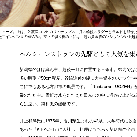
ミューズ。上は、佐渡産コシヒカリのチップスに月の輪熊のラグーとラルドを載せた
た白インゲン豆の煮込み)。左下の切り株の上には、越乃黄金豚のソシッソンや上越
ヘルシーレストランの先駆として人気を集
新潟県のほぼ真ん中、越後平野に位置する三条市。県内では
多い時期で50cm程度。幹線道路の脇に大手資本のスーパー
こにでもある地方都市の風景です。『Restaurant UOZ
帯のただ中。雪解け水をたたえた田んぼの中に浮かび上がる
らは遠い、純和風の建物です。
井上和洋氏は1975年、香川県生まれの42歳。大学時代に
あった『KIHACHI』に入社し、料理はもちろん新店舗の企