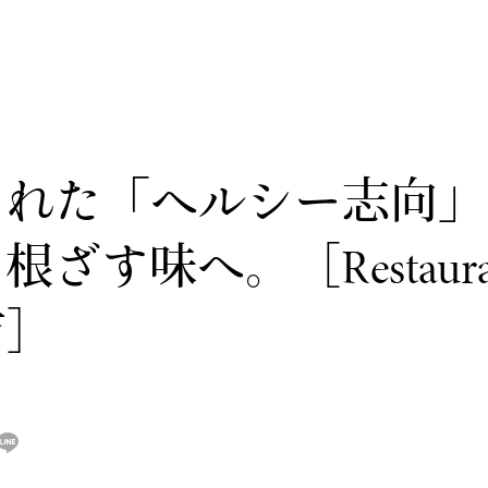
された「ヘルシー志向」
す味へ。［Restauran
市］