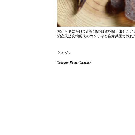
秋から冬にかけての新潟の自然を映し出したア
潟産天然真鴨腿肉のコンフィと自家菜園で採れ
ウオゼン
Restaurant Uozen／Interview