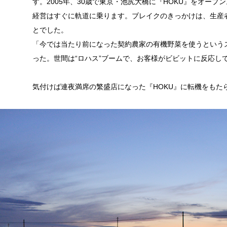
す。2005年、30歳で東京・池尻大橋に『HOKU』をオー
経営はすぐに軌道に乗ります。ブレイクのきっかけは、生産
とでした。
「今では当たり前になった契約農家の有機野菜を使うというス
った。世間は“ロハス”ブームで、お客様がビビットに反応し
気付けば連夜満席の繁盛店になった『HOKU』に転機をもた