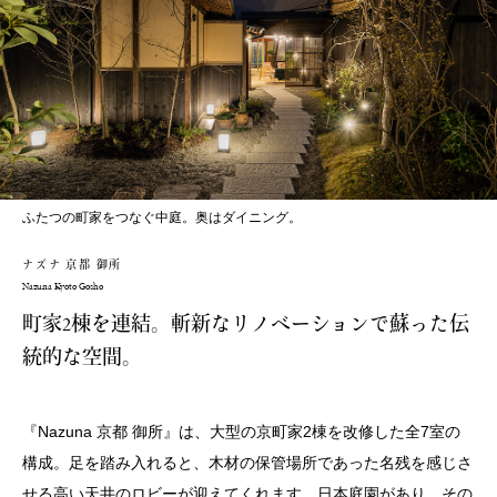
ふたつの町家をつなぐ中庭。奥はダイニング。
ナズナ 京都 御所
Nazuna Kyoto Gosho
町家2棟を連結。斬新なリノベーションで蘇った伝
統的な空間。
『Nazuna 京都 御所』は、大型の京町家2棟を改修した全7室の
構成。足を踏み入れると、木材の保管場所であった名残を感じさ
せる高い天井のロビーが迎えてくれます。日本庭園があり、その