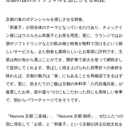
京都の食のポテンシャルを感じさせる朝食。
「和菓子」が宿全体のテーマとなっているだけあり、チェックイ
ン後にはウエルカム和菓子とお茶を用意。更に、ラウンジではお
酒やソフトドリンクなどの飲み物と軽食が無料で頂けるという嬉
しいサービスも。また朝食も素晴らしいとお客様に評判です。主
菜は肉か魚から選ぶことができ、囲炉裏で炭火を使って網焼きし
て提供してくれます。香ばしく焼き上げられた四季折々の食材を
味わえば、京都の魅力は「食」にもあることを再確認できるはず
です。更に、炊きたてのご飯は京都の米料亭「八代目儀兵衛」が
厳選したお米。器や盛りつけにもこだわった目にも美味しい食事
で、朝からパワーチャージできそうです。
『Nazuna 京都 二条城』、『Nazuna 京都 御所』、ぜひふたつの
宿に滞在して「お茶」と「和菓子」という京都が誇る伝統文化を