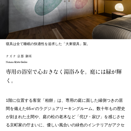
寝具は全て睡眠の快適性を追求した「大東寝具」製。
ナズナ 京都 御所
Nazuna Kyoto Gosho
専用の浴室で心おきなく湯浴みを。庭には緑が輝
く。
1階に位置する客室「柏餅」は、専用の庭に面した縁側つきの居
間を備えた65㎡のラグジュアリーキングルーム。数十年もの歴史
が刻まれた土間や、庭の松の老木など「侘び・寂び」を感じさせ
る京町家の佇まいに、優しい風合いの緑色のインテリアがアクセ