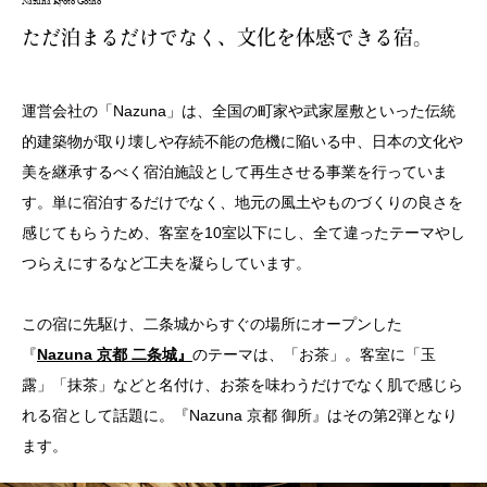
Nazuna Kyoto Gosho
ただ泊まるだけでなく、文化を体感できる宿。
運営会社の「Nazuna」は、全国の町家や武家屋敷といった伝統
的建築物が取り壊しや存続不能の危機に陥いる中、日本の文化や
美を継承するべく宿泊施設として再生させる事業を行っていま
す。単に宿泊するだけでなく、地元の風土やものづくりの良さを
感じてもらうため、客室を10室以下にし、全て違ったテーマやし
つらえにするなど工夫を凝らしています。
この宿に先駆け、二条城からすぐの場所にオープンした
『
Nazuna 京都 二条城
』
のテーマは、「お茶」。客室に「玉
露」「抹茶」などと名付け、お茶を味わうだけでなく肌で感じら
れる宿として話題に。『Nazuna 京都 御所』はその第2弾となり
ます。