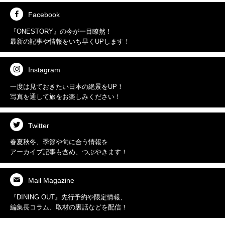
Facebook
『ONESTORY』の今が
一目瞭然！
最新の記事や情報を
いち早くUPします！
Instagram
一度は見ておきたい
日本の絶景をUP！
写真を通して
旅をお楽しみください！
Twitter
春夏秋冬、季節や旬に合う情報を
アーカイブ記事も含め、
つぶやきます！
Mail Magazine
『DINING OUT』先行予約や
限定情報、
編集長コラム、
取材の裏話などを配信！