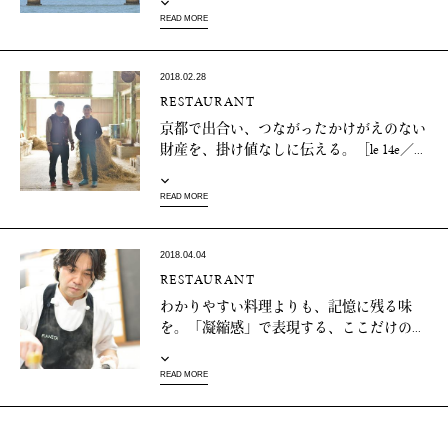
READ MORE
2018.02.28
RESTAURANT
京都で出合い、つながったかけがえのない
財産を、掛け値なしに伝える。［le 14e／...
READ MORE
2018.04.04
RESTAURANT
わかりやすい料理よりも、記憶に残る味
を。「凝縮感」で表現する、ここだけの...
READ MORE