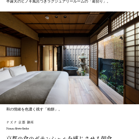
半露天のヒノキ風呂つきラグジュアリールームの「葛切り」。
和の情緒を色濃く残す「柏餅」。
ナズナ 京都 御所
Nazuna Kyoto Gosho
京都の食のポテンシャルを感じさせる朝食。