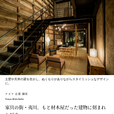
土壁や天井の梁を生かし、ぬくもりがありながらスタイリッシュなデザイン
に。
ナズナ 京都 御所
Nazuna Kyoto Gosho
家具の街・夷川。もと材木屋だった建物に刻まれ