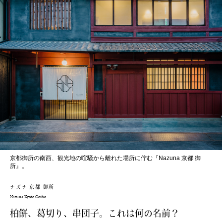
京都御所の南西、観光地の喧騒から離れた場所に佇む『Nazuna 京都 御
所』。
ナズナ 京都 御所
Nazuna Kyoto Gosho
柏餅、葛切り、串団子。これは何の名前？