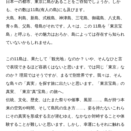
日本一の都市、東京に島があることをご存知でしょうか。しか
も、その数は11島(有人の島)にも及びます。
大島、利島、新島、式根島、神津島、三宅島、御蔵島、八丈島、
青ヶ島、父島、母島がそれです。人々は、この 11島を「東京宝
島」と呼ぶも、その魅力はおろか、島によっては存在すら知られ
ていないかもしれません。
この11島は、果たして「観光地」なのか？ いや、そんなひと言
で表現できるほど容易くはないと思います。では同じ「東京」な
のか？ 理屈ではそうですが、まるで別世界です。我々は、そん
な島々の「真実」を探す旅に出たいと思います。「東京宝島」の
真実、「東京“真”宝島」の旅へ。
伝統、文化、歴史、はたまた祭りや催事、風習……。島が持つ本
来の空気や時間、そして島民の生き方……。姿を持たないこれら
にその真実を形成する主が潜むゆえ、なかなか対峙することや体
験することが難しいと思います。しかし、幸運にもそれに触れる