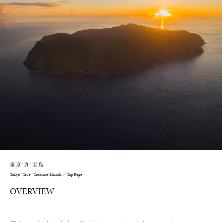
東京"真"宝島
Tokyo " True " Treasure Islands ／Top Page
OVERVIEW