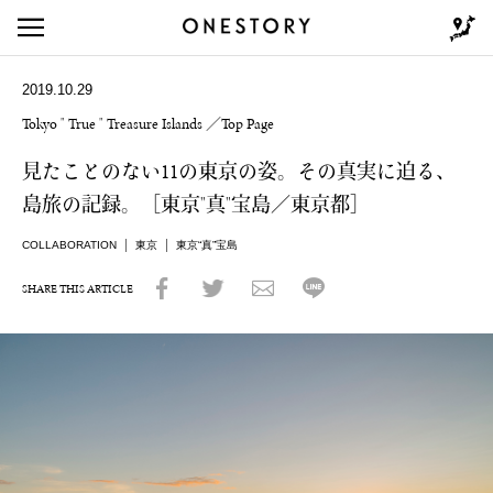
2019.10.29
Tokyo " True " Treasure Islands ／Top Page
見たことのない11の東京の姿。その真実に迫る、
島旅の記録。［東京"真"宝島／東京都］
COLLABORATION
東京
東京“真”宝島
SHARE THIS ARTICLE