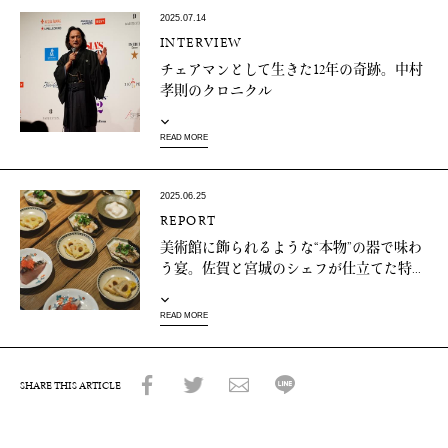
2025.07.14
INTERVIEW
チェアマンとして生きた12年の奇跡。中村
孝則のクロニクル
READ MORE
2025.06.25
REPORT
美術館に飾られるような“本物”の器で味わ
う宴。佐賀と宮城のシェフが仕立てた特...
READ MORE
SHARE THIS ARTICLE