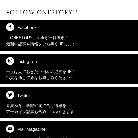
FOLLOW ONESTORY!!
Facebook
『ONESTORY』の今が
一目瞭然！
最新の記事や情報を
いち早くUPします！
Instagram
一度は見ておきたい
日本の絶景をUP！
写真を通して
旅をお楽しみください！
Twitter
春夏秋冬、季節や旬に合う情報を
アーカイブ記事も含め、
つぶやきます！
Mail Magazine