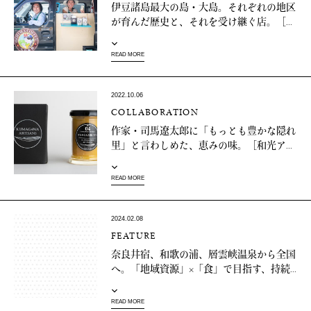
伊豆諸島最大の島・大島。それぞれの地区
が育んだ歴史と、それを受け継ぐ店。［...
READ MORE
2022.10.06
COLLABORATION
作家・司馬遼太郎に「もっとも豊かな隠れ
里」と言わしめた、恵みの味。［和光ア...
READ MORE
2024.02.08
FEATURE
奈良井宿、和歌の浦、層雲峡温泉から全国
へ。「地域資源」×「食」で目指す、持続...
READ MORE