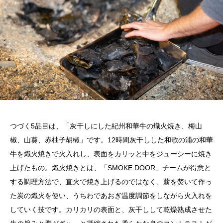
つづく5品目は、「灰干しにした紀州和華牛の熾火焼き、梅山
椒、山葵、赤柚子胡椒」です。12時間灰干しした和歌の浦の和華
牛を熾火焼きで火入れし、表面をカリッと中をジューシーに焼き
上げたもの。熾火焼きとは、「
SMOKE DOOR」チームが得意と
する調理方法で、
直火で焼き上げるのではなく、薪を焚いて作っ
た炭の熾火を使い、うちわであおぎ温度調節をしながら火入れを
していく技です。カリカリの表面と、灰干しして乾燥熟成させた