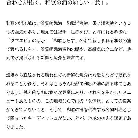
合わせが拓く、和歌の浦の新しい「食」。
和歌の浦地域は、雑賀崎漁港、和歌浦漁港、田ノ浦漁港という３
つの漁港があり、地元では紀州「足赤えび」と呼ばれる希少な
「クマエビ」のほか、「和歌しらす」の名で親しまれる和歌の浦
で獲れるしらす、雑賀崎漁港名物の鱧や、高級魚のクエなど、地
元で水揚げされる新鮮な魚介が豊富です。
漁港から直送される獲れたての新鮮な魚介はお造りなどで提供さ
れることが多く、それはもちろん絶品で和歌の浦の誇る味でもあ
ります。魅力的な旬の食材が豊富にあり、それらを生かしたメニ
ューもあるものの、この地域ならではの「食体験」としての提案
ができていないこと、そして、和歌の浦を代表する名物料理とし
て際立ったキーディッシュがないことが、地域の抱える課題であ
りました。