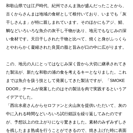
和歌山県では江戸時代、紀州でさんま漁が盛んだったことから、
古くからさんまは地域の食材として根付いており、いまでも「灰
干しさんま」が特に親しまれています。そのほかにもアジ、鯖、
鯛などいろいろな魚介の灰干し干物があり、地元でもなじみの深
い食材です。天日干しされた干物と比べて、焼くと身がふっくら
とやわらかく凝縮された良質の脂と旨みが口の中に広がります。
この、地元の人にとってはなじみ深く昔から大切に継承されてき
た製法が、新たな和歌の浦の食を考えるキーとなりました。これ
までは魚介を扱う技として発展してきた製法ですが、「SMOKE
DOOR」チームが発案したのはその製法を肉で実践するというア
イデアでした。
「西出水産さんからセロファンと火山灰を提供いただいて、灰の
中に入れる時間などいろいろ試行錯誤を繰り返してみたのです
が、予想以上の仕上がりになり驚きました。素材のみずみずしさ
を残したまま熟成を行うことができるので、焼き上げた時に表面