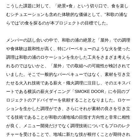
こうした課題に対して、「絶景×食」という切り口で、食を楽し
むシチュエーションも含めた体験的な価値として、“和歌の浦な
らでは”の食を探るのが本プロジェクトの目標でした。
メンバーの話し合いの中で、和歌の浦の絶景と「屋外」での調理
や食体験は親和性が高く、特にバーベキューのような火を使った
調理は和歌の浦のロケーションを生かした工夫をさまざま考えら
れるのではないかと、「屋外」での取組への可能性が検討されて
いました。そこで一般的なバーベキューではなく、素材を引き立
たせる火入れ技術である薪火・熾火調理に注目し、そのエキスパ
ートである横浜の薪火ダイニング「
SMOKE DOOR
」に今回のプ
ロジェクトのアドバイザーを依頼することとなりました。ロケー
ションを生かした調理ができ、さらにそれが素材の良さを引き立
てる技術であることが和歌の浦地域の目指す方向性と非常に相性
が良く、メニュー開発だけでなく調理技術についてもプロのレク
チャーを受けることで、地域に新たな技が根付くことが期待され