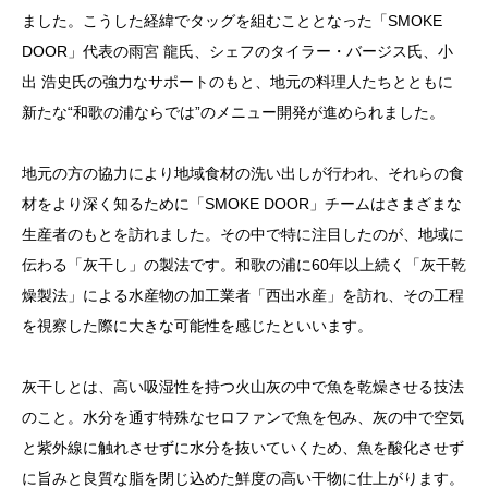
ました。こうした経緯でタッグを組むこととなった「SMOKE
DOOR」代表の雨宮 龍氏、シェフのタイラー・バージス氏、小
出 浩史氏の強力なサポートのもと、地元の料理人たちとともに
新たな“和歌の浦ならでは”のメニュー開発が進められました。
地元の方の協力により地域食材の洗い出しが行われ、それらの食
材をより深く知るために「SMOKE DOOR」チームはさまざまな
生産者のもとを訪れました。その中で特に注目したのが、地域に
伝わる「灰干し」の製法です。和歌の浦に60年以上続く「灰干乾
燥製法」による水産物の加工業者
「西出水産」
を訪れ、その工程
を視察した際に大きな可能性を感じたといいます。
灰干しとは、高い吸湿性を持つ火山灰の中で魚を乾燥させる技法
のこと。水分を通す特殊なセロファンで魚を包み、灰の中で空気
と紫外線に触れさせずに水分を抜いていくため、魚を酸化させず
に旨みと良質な脂を閉じ込めた鮮度の高い干物に仕上がります。