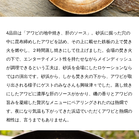
4
品目は「アワビの地中焼き、肝のソース」。砂浜に掘った穴の
中に昆布締めしたアワビを詰め、その上に載せた鉄板の上で焚き
火を燃やし、２時間蒸し焼きにして仕上げました。会場の焚き火
の下で、エンターテイメント性を持たせながらメインディッシュ
が調理できるという工夫は、砂浜を会場にしたロケーションなら
ではの演出です。砂浜から、しかも焚き火の下から、アワビが取
り出される様子にゲストのみなさんも興味津々でした。蒸し焼き
にしたアワビに濃厚な肝のソースがかかり、磯の香りとアワビの
旨みを凝縮した贅沢なメニューにペアリングされたのは熱燗で
す。夜になり気温も下がってきた浜辺でいただくアワビと熱燗の
相性は、言うまでもありません。