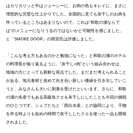
はカリカリッと中はジューシーに、お肉の色もキレイに、まさに
理想的な完璧な仕上がりでした。全国的に見ても灰干しのお肉を
作っているところはあまりないので、これは“和歌の浦ならで
は”のメニューになりうるのではないかと可能性を感じました」
と「SMOKE DOOR」の雨宮氏は評価しました。
「こんな考え方もあるのかと勉強になった」と和歌の浦のホテル
の料理長が振り返るように、“灰干し×肉”という組み合わせは、
地域の方にとっても新鮮な視点でした。まだまだ考えられること
がある、地元食材と改めて向き合い新しい価値を引き出していこ
うと、みなさんも大いに刺激を受けたといいます。さらに、和歌
の浦の名産でもある高級魚クエを灰干しにしたことも今回の挑戦
のひとつです。シェフたちと「西出水産」との協同により、干物
を作る時よりも短めの時間で灰干ししたクエを使った一品も開発
されました。