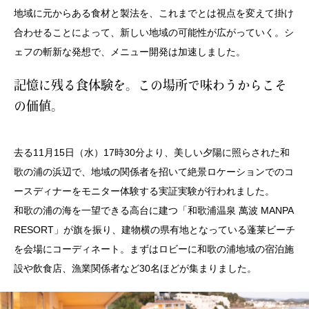
地域に元からある食材と製法を、これまでとは視点を変えて掛け
合わせることによって、新しい地域の可能性が広がっていく。シ
ェフの斬新な発想で、メニュー開発は加速しました。
記憶に残る食体験を。この場所で味わうからこそ
の価値。
去る11月15日（水）17時30分より、美しい夕陽に照らされた和
歌の浦の浜辺で、地域の関係者を招いて絶景ロケーションでのコ
ースディナーをモニター体験する実証実験が行われました。
和歌の浦の海を一望できる高台に建つ「
和歌浦温泉 萬波 MANPA
RESORT」が旗を振り、建物横の県有地となっている蓬莱ビーチ
を会場にコーディネート。まずは
ロビーに
和歌の浦地域の宿泊施
設や飲食店、漁業関係者など30名ほどが集まりました。