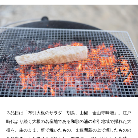
３品目は「布引大根のサラダ 胡瓜、山椒、金山寺味噌」。江戸
時代より続く大根の名産地である和歌の浦の布引地域で採れた大
根を、生のまま、薪で焼いたもの、１週間薪の上で燻したものの