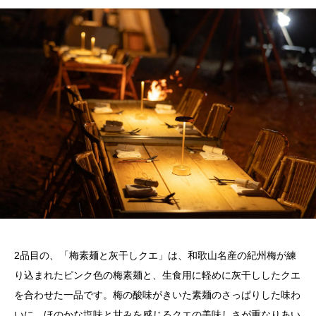
2
品目の、「梅素麺と灰干しクエ」は、和歌山名産の紀州梅が練
り込まれたピンク色の梅素麺と、生食用に軽めに灰干ししたクエ
を合わせた一品です。梅の酸味がきいた素麺のさっぱりした味わ
いに、ほのかな塩味と甘みを感じるクエの美味しさが重なりあい